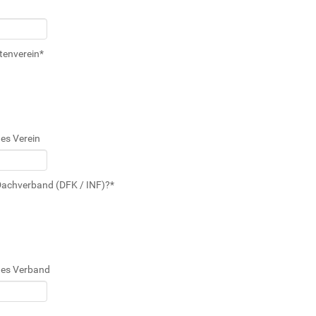
stenverein
*
es Verein
-Dachverband (DFK / INF)?
*
des Verband