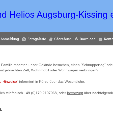
 Helios Augsburg-Kissing e
Anmeldung
Fotogalerie
Gästebuch
Download
Konta
e Familie möchten unser Gelände besuchen, einen "Schnuppertag" ode
 mitgebrachten Zelt, Wohnmobil oder Wohnwagen verbringen?
d Hinweise"
informiert in Kürze über das Wesentliche.
ich telefonisch +49 (0)170 2107068, oder
bevorzugt
über nachfolgen
i: