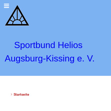
Sportbund Helios
Augsburg-Kissing e. V.
Startseite