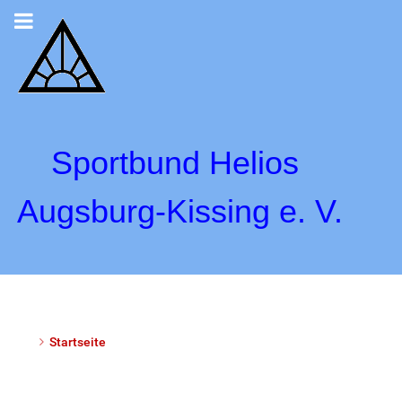
Sportbund Helios
Augsburg-Kissing e. V.
Startseite