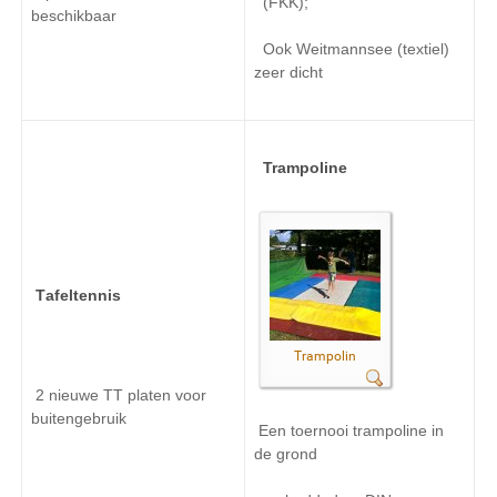
(
FKK
)
;
beschikbaar
Ook
Weitmannsee
(textiel)
zeer dicht
Trampoline
T
afeltennis
Trampolin
2 nieuwe
TT
platen
voor
buitengebruik
Een toernooi
trampoline
in
de grond