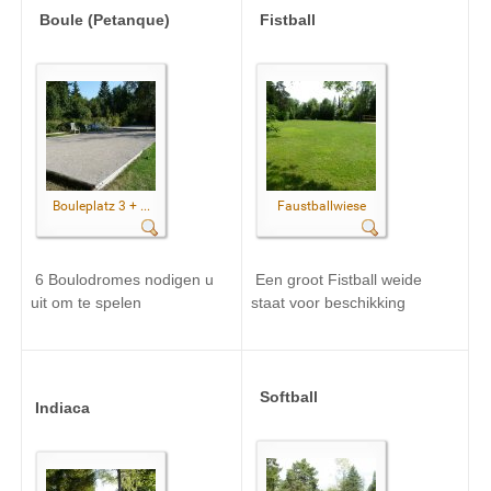
Boule (Petanque)
Fistball
Bouleplatz 3 + ...
Faustballwiese
6
Boulodromes
nodigen u
Een groot
Fistball
weide
uit
om te spelen
staat voor
beschikking
Softball
Indiaca