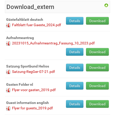
Download_extern
Gästefaltblatt deutsch
Details
Download
Faltblatt fuer Gaeste_2024.pdf
Aufnahmeantrag
20231015_Aufnahmeantrag_Fassung_10_2023.pdf
Details
Download
Satzung Sportbund Helios
Details
Download
Satzung-RegGer-07-21.pdf
Gasten Folder nl
Details
Download
Flyer voor gasten_2019.pdf
Guest information english
Details
Download
Flyer for guests_2019.pdf