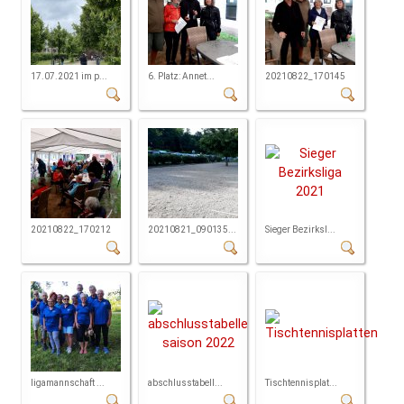
17.07.2021 im p...
6. Platz: Annet...
20210822_170145
20210822_170212
20210821_090135...
Sieger Bezirksl...
ligamannschaft ...
abschlusstabell...
Tischtennisplat...