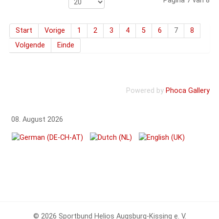
Pagina 7 van 8
Start
Vorige
1
2
3
4
5
6
7
8
Volgende
Einde
Powered by
Phoca Gallery
08. August 2026
© 2026 Sportbund Helios Augsburg-Kissing e. V.