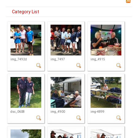
Category List
img_7492d
img_7497
img_4915
dsc_0608
img_4900
img-4899