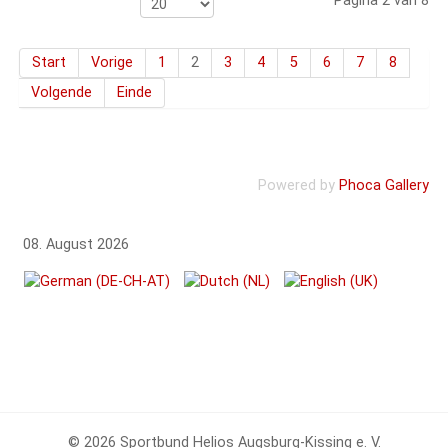
Pagina 2 van 8
Start
Vorige
1
2
3
4
5
6
7
8
Volgende
Einde
Powered by
Phoca Gallery
08. August 2026
© 2026 Sportbund Helios Augsburg-Kissing e. V.